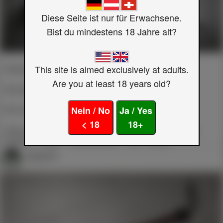
Diese Seite ist nur für Erwachsene.
Bist du mindestens 18 Jahre alt?
This site is aimed exclusively at adults.
Drachenschwanz
Are you at least 18 years old?
Aus weichem, dicken Leder
90 cm lang, Klatsche 75 x 6,5 cm
Nein / No
Ja / Yes
< 18
18+
#Sklavenzentrale
#SZZ SPANK
#Spanking
#Whip
#Peitsche
#singletail
#Leder
#drachenschwanz
#SM
#BDSM
Kyria73